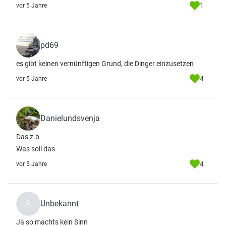
1
vor 5 Jahre
pd69
es gibt keinen vernünftigen Grund, die Dinger einzusetzen
4
vor 5 Jahre
Danielundsvenja
Das z.b
Was soll das
4
vor 5 Jahre
Unbekannt
Ja so machts kein Sinn