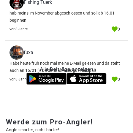
Fishing Tuerk
hab meins im November abgeschlossen und soll ab 16.01
beginnen
0
vor 8 Jahre
fuxa
Habe heute früh noch mal meine E-Mail gelesen und da steht
Alle Beiträge anzeigen
auch an 16/01 ;). Da dann ist alles gut viel Spaß
0
vor 8 Jahre
Werde zum Pro-Angler!
Angle smarter, nicht härter!