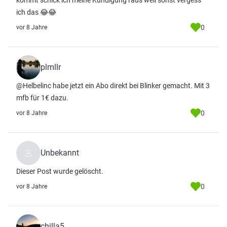
kommt schick ich meine Kündigung raus weil sonst vergess
ich das 😂😂
0
vor 8 Jahre
plmllr
@Helbelinc habe jetzt ein Abo direkt bei Blinker gemacht. Mit 3
mfb für 1€ dazu.
0
vor 8 Jahre
Unbekannt
Dieser Post wurde gelöscht.
0
vor 8 Jahre
chilla5