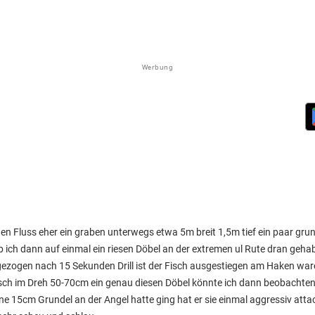
Werbung
nen Fluss eher ein graben unterwegs etwa 5m breit 1,5m tief ein paar gr
 ich dann auf einmal ein riesen Döbel an der extremen ul Rute dran geha
gezogen nach 15 Sekunden Drill ist der Fisch ausgestiegen am Haken war
ch im Dreh 50-70cm ein genau diesen Döbel könnte ich dann beobachten 
ne 15cm Grundel an der Angel hatte ging hat er sie einmal aggressiv attac