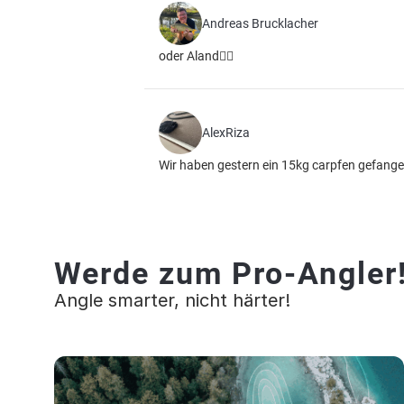
Andreas Brucklacher
oder Aland🤷‍♀️
AlexRiza
Wir haben gestern ein 15kg carpfen gefang
Werde zum Pro-Angler
Angle smarter, nicht härter!