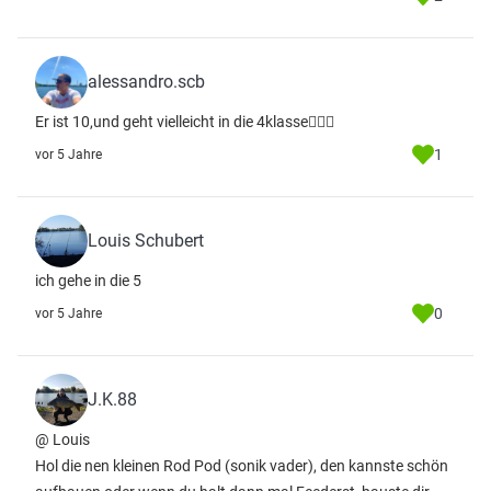
alessandro.scb
Er ist 10,und geht vielleicht in die 4klasse🤦🏻‍♂️
1
vor 5 Jahre
Louis Schubert
ich gehe in die 5
0
vor 5 Jahre
J.K.88
@ Louis
Hol die nen kleinen Rod Pod (sonik vader), den kannste schön