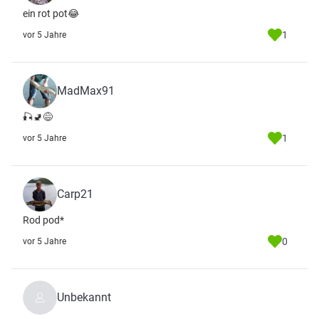
ein rot pot😂
1
vor 5 Jahre
MadMax91
🎣🚽😅
1
vor 5 Jahre
Carp21
Rod pod*
0
vor 5 Jahre
Unbekannt