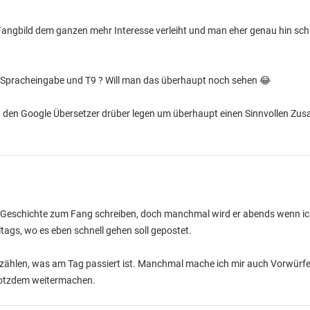
Fangbild dem ganzen mehr Interesse verleiht und man eher genau hin sch
it Spracheingabe und T9 ? Will man das überhaupt noch sehen 😂
nd den Google Übersetzer drüber legen um überhaupt einen Sinnvollen 
e Geschichte zum Fang schreiben, doch manchmal wird er abends wenn ic
gs, wo es eben schnell gehen soll gepostet.
rzählen, was am Tag passiert ist. Manchmal mache ich mir auch Vorwürfe
trotzdem weitermachen.