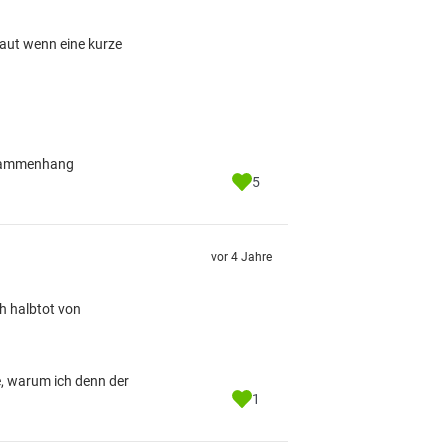
aut wenn eine kurze
Zusammenhang
5
vor 4 Jahre
h halbtot von
, warum ich denn der
1