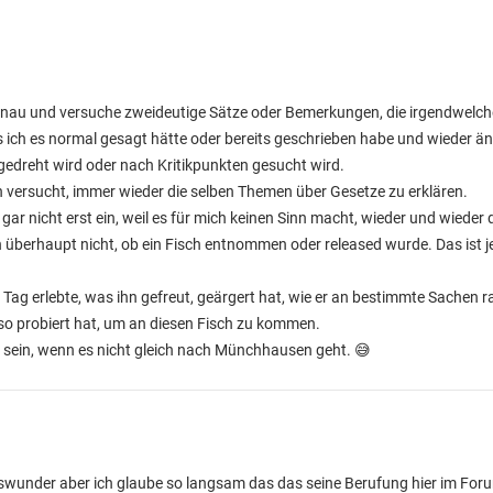
nau und versuche zweideutige Sätze oder Bemerkungen, die irgendwelch
s ich es normal gesagt hätte oder bereits geschrieben habe und wieder än
gedreht wird oder nach Kritikpunkten gesucht wird.
ch versucht, immer wieder die selben Themen über Gesetze zu erklären.
r nicht erst ein, weil es für mich keinen Sinn macht, wieder und wieder
ch überhaupt nicht, ob ein Fisch entnommen oder released wurde. Das ist 
n Tag erlebte, was ihn gefreut, geärgert hat, wie er an bestimmte Sachen r
so probiert hat, um an diesen Fisch zu kommen.
h sein, wenn es nicht gleich nach Münchhausen geht. 😅
dswunder aber ich glaube so langsam das das seine Berufung hier im Forum 