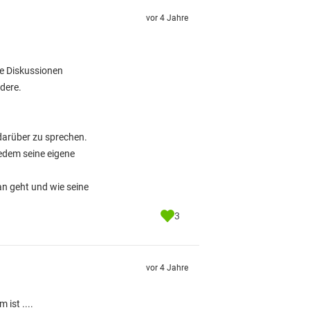
vor 4 Jahre
e Diskussionen
dere.
 darüber zu sprechen.
jedem seine eigene
an geht und wie seine
3
vor 4 Jahre
ist ....