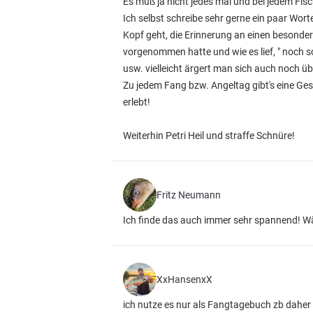
Es muß ja nicht jedes mal und bei jedem Fis
Ich selbst schreibe sehr gerne ein paar Wor
Kopf geht, die Erinnerung an einen besonder
vorgenommen hatte und wie es lief, " noch sc
usw. vielleicht ärgert man sich auch noch üb
Zu jedem Fang bzw. Angeltag gibt's eine Ge
erlebt!
Weiterhin Petri Heil und straffe Schnüre!
Fritz Neumann
Ich finde das auch immer sehr spannend! W
XxHansenxX
ich nutze es nur als Fangtagebuch zb daher 