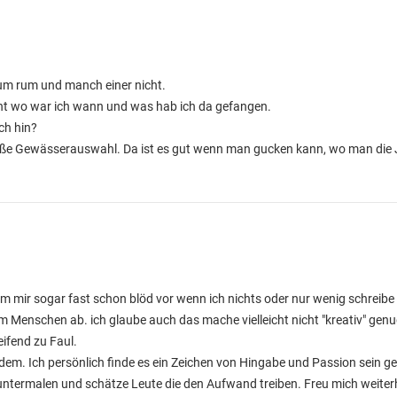
rum rum und manch einer nicht.
icht wo war ich wann und was hab ich da gefangen.
ch hin?
roße Gewässerauswahl. Da ist es gut wenn man gucken kann, wo man die 
mm mir sogar fast schon blöd vor wenn ich nichts oder nur wenig schreibe
Menschen ab. ich glaube auch das mache vielleicht nicht "kreativ" genug
eifend zu Faul.
edem. Ich persönlich finde es ein Zeichen von Hingabe und Passion sein g
ntermalen und schätze Leute die den Aufwand treiben. Freu mich weiterh