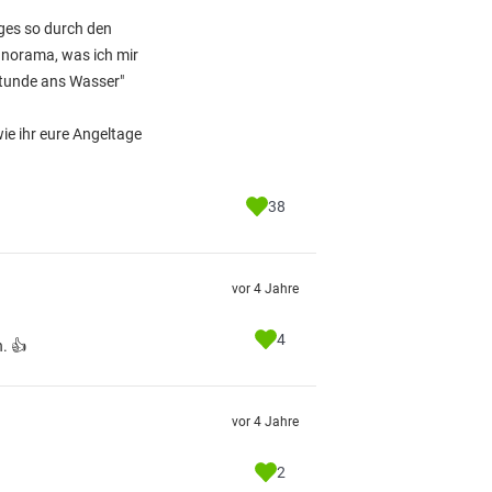
ages so durch den
Panorama, was ich mir
 Stunde ans Wasser"
ie ihr eure Angeltage
38
vor 4 Jahre
4
. 👍
vor 4 Jahre
2