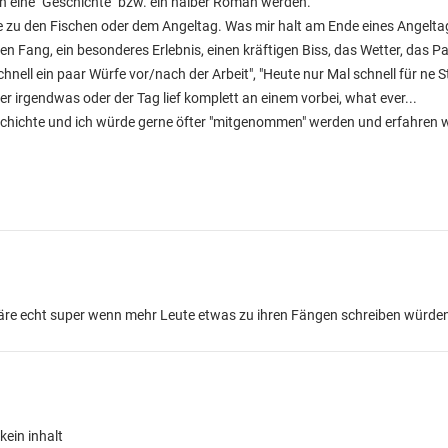
ch eine "Geschichte" bzw. ein halber Roman werden.
te zu den Fischen oder dem Angeltag. Was mir halt am Ende eines Angelt
en Fang, ein besonderes Erlebnis, einen kräftigen Biss, das Wetter, das 
hnell ein paar Würfe vor/nach der Arbeit", "Heute nur Mal schnell für ne
er irgendwas oder der Tag lief komplett an einem vorbei, what ever...
schichte und ich würde gerne öfter "mitgenommen" werden und erfahren w
äre echt super wenn mehr Leute etwas zu ihren Fängen schreiben würden
kein inhalt