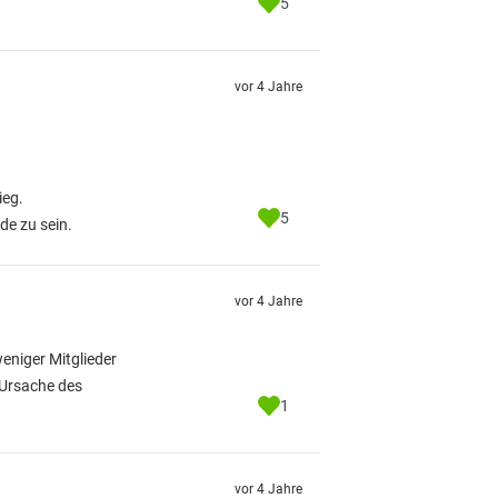
5
vor 4 Jahre
ieg.
5
de zu sein.
vor 4 Jahre
weniger Mitglieder
 Ursache des
1
vor 4 Jahre