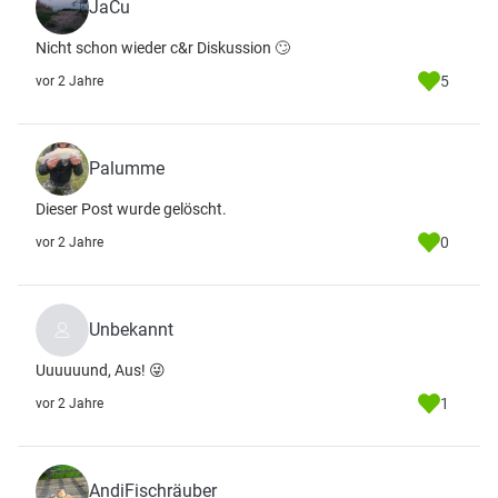
JaCu
Nicht schon wieder c&r Diskussion 🙄
5
vor 2 Jahre
Palumme
Dieser Post wurde gelöscht.
0
vor 2 Jahre
Unbekannt
Uuuuuund, Aus! 😜
1
vor 2 Jahre
AndiFischräuber