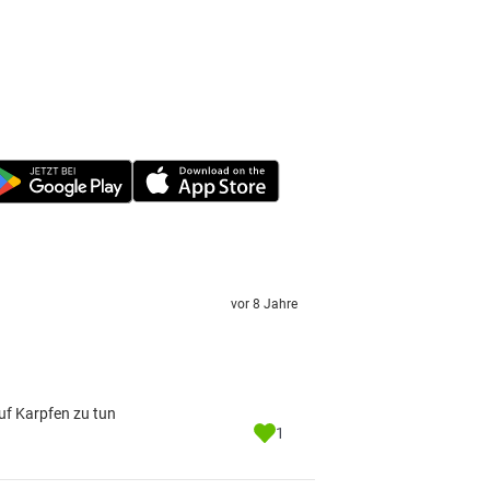
vor 8 Jahre
uf Karpfen zu tun
1