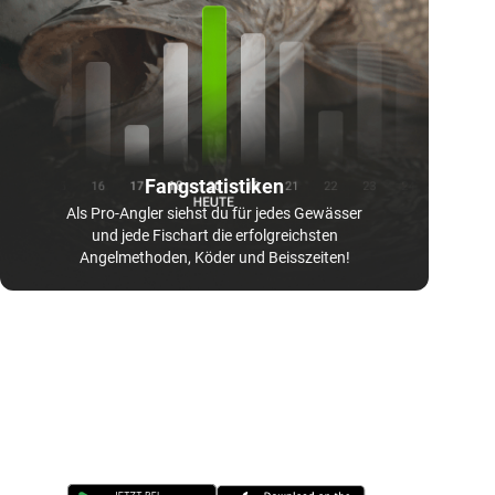
Fangstatistiken
Als Pro-Angler siehst du für jedes Gewässer
und jede Fischart die erfolgreichsten
Angelmethoden, Köder und Beisszeiten!