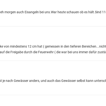
.Geh morgen auch Eisangeln bei uns.War heute schauen ob es hält.Sind 1
ärke von mindestens 12 cm hat ( gemessen in den tieferen Bereichen...nic
auf die Freigabe durch die Feuerwehr ( die war bei uns immer dafür zustä
 ist je nach Gewässer anders, und auch das Gewässer selbst kann untersch