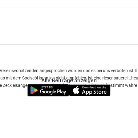
Vereinsvorsitzenden angesprochen wurden das es bei uns verboten ist🤷‍
as mit dem Speiseöl kann ich nicht empfehlen, ist eine riesensauerei...heut
Alle Beiträge anzeigen
ne Zeck eisangel und eine zeck Jacke angehabt, hätte ich bestimmt wahre
!