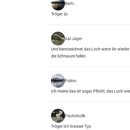
Berti..
Tröger 👍
Aal Jäger
Und kennzeichnet das Loch wenn ihr wieder 
die Schnauze fallen.
Palino
Ich meine das ist sogar Pflicht, das Loch w
Fischoholik
Tröger is'n krasser Typ