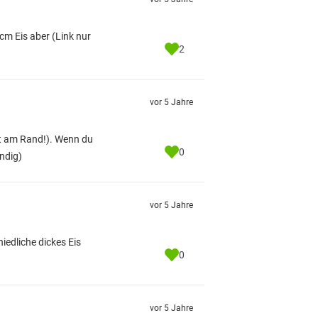
1cm Eis aber
(Link nur
2
vor 5 Jahre
ht am Rand!). Wenn du
0
ndig)
vor 5 Jahre
iedliche dickes Eis
0
vor 5 Jahre