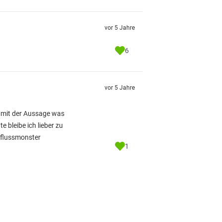
vor 5 Jahre
6
vor 5 Jahre
♂️mit der Aussage was
e bleibe ich lieber zu
 flussmonster
1