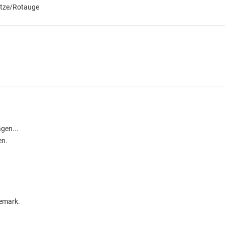
lötze/Rotauge
gen...
en.
nemark.