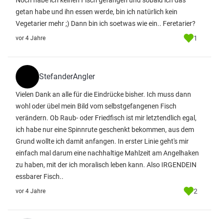
Noch habe ich keinen Fisch gefangen und sobald ich das
getan habe und ihn essen werde, bin ich natürlich kein
Vegetarier mehr ;) Dann bin ich soetwas wie ein.. Feretarier?
1
vor 4 Jahre
StefanderAngler
Vielen Dank an alle für die Eindrücke bisher. Ich muss dann
wohl oder übel mein Bild vom selbstgefangenen Fisch
verändern. Ob Raub- oder Friedfisch ist mir letztendlich egal,
ich habe nur eine Spinnrute geschenkt bekommen, aus dem
Grund wollte ich damit anfangen. In erster Linie geht's mir
einfach mal darum eine nachhaltige Mahlzeit am Angelhaken
zu haben, mit der ich moralisch leben kann. Also IRGENDEIN
essbarer Fisch..
2
vor 4 Jahre