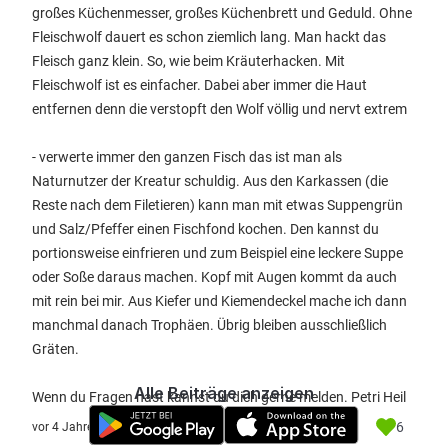
großes Küchenmesser, großes Küchenbrett und Geduld. Ohne
Fleischwolf dauert es schon ziemlich lang. Man hackt das
Fleisch ganz klein. So, wie beim Kräuterhacken. Mit
Fleischwolf ist es einfacher. Dabei aber immer die Haut
entfernen denn die verstopft den Wolf völlig und nervt extrem
- verwerte immer den ganzen Fisch das ist man als
Naturnutzer der Kreatur schuldig. Aus den Karkassen (die
Reste nach dem Filetieren) kann man mit etwas Suppengrün
und Salz/Pfeffer einen Fischfond kochen. Den kannst du
portionsweise einfrieren und zum Beispiel eine leckere Suppe
oder Soße daraus machen. Kopf mit Augen kommt da auch
mit rein bei mir. Aus Kiefer und Kiemendeckel mache ich dann
manchmal danach Trophäen. Übrig bleiben ausschließlich
Gräten.
Alle Beiträge anzeigen
Wenn du Fragen hast kannst du dich gerne melden. Petri Heil
6
vor 4 Jahre