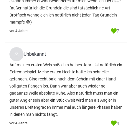
es dann immer etwas Besonderes für mich wenn ich Tier esse
(außer natürlich die Grundeln die sind tatsächlich ne Art
Brotfisch wenngleich ich natürlich nicht jeden Tag Grundeln
mampfe 😂)
7
vor 4 Jahre
Unbekannt
Auf meinen ersten Wels saß ich n halbes Jahr...ist natürlich ein
Extrembeispiel. Meine ersten Hechte hatte ich schneller
gefangen. Ging recht bald nach dem Schein mit einer Hand
voll guten Fängen los. Dann war aber auch wieder ne
gaaaanze Weile absolute Ruhe. Also natürlich muss man ein
guter Angler sein aber ein Stück weit wird man als Angler in
unseren Breitengraden immer mal auch längere Phasen haben
in denen man nichts fängt.
4
vor 4 Jahre