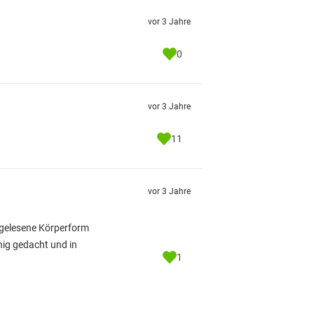
vor 3 Jahre
0
vor 3 Jahre
11
vor 3 Jahre
n gelesene Körperform
nig gedacht und in
1