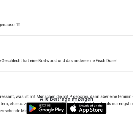
enauso 👍🏻
e Geschlecht hat eine Bratwurst und das andere eine Fisch Dose!
eressant, was ist mit Menschen die mit P geboren, dann aber eine femini
Alle Beiträge anzeigen
rn, etc etc. zu sagen es gibt nur 2 Geschlechter ist mehr als nur engstir
rherrschende Meinung