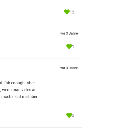
12
vor 3 Jahre
1
vor 3 Jahre
t, fair enough. Aber
r, wenn man vieles an
n noch nicht mal über
5