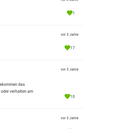
1
vor 3 Jahre
17
vor 3 Jahre
itbekommen das
e oder verhalten am
10
vor 3 Jahre