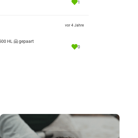
1
vor 4 Jahre
500 HL 🤗 gepaart
0