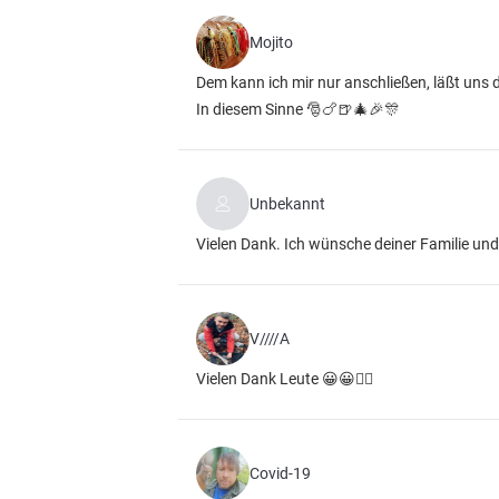
Mojito
Dem kann ich mir nur anschließen, läßt uns d
In diesem Sinne 🎅🍗🍺🎄🎉🎊
Unbekannt
Vielen Dank. Ich wünsche deiner Familie und
V////A
Vielen Dank Leute 😀😀🙋‍♂️
Covid-19