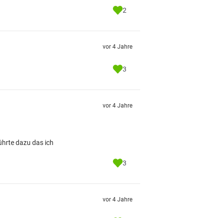
2
vor 4 Jahre
3
vor 4 Jahre
führte dazu das ich
3
vor 4 Jahre