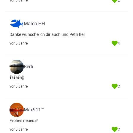
2
vor 5 Jahre
Marco HH
Danke wünsche ich dir auch und Petri heil
4
vor 5 Jahre
Berti..
🎣🎣🎣🍾
2
vor 5 Jahre
Max911™
Frohes neues🎉
2
vor 5 Jahre