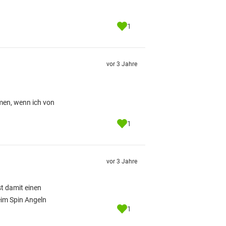
1
vor 3 Jahre
mmen, wenn ich von
1
vor 3 Jahre
t damit einen
eim Spin Angeln
1