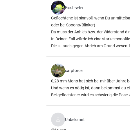
Fisch-whv
Geflochtene ist sinnvoll, wenn Du unmitte
oder bei Spoons/Blinker)
Da muss der Anhieb bzw. der Widerstand di
In Deinen Fall würde ich eine starke monofi
Die ist auch gegen Abrieb am Grund wesentli
carpforce
0,28 mm Mono hat sich bei mir über Jahre 
Und wenn es nötig ist, dann bekommst du e
Bei geflochtener wird es schwierig die Pose z
Unbekannt