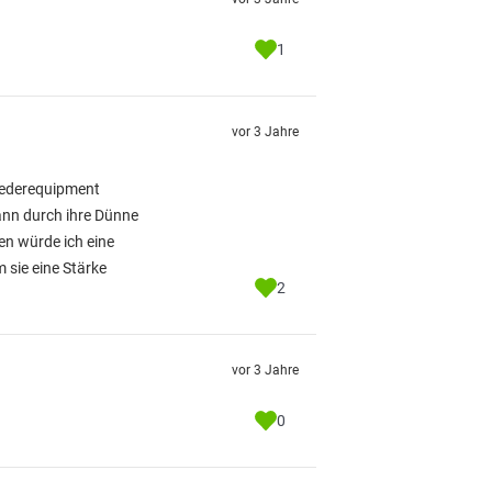
1
vor 3 Jahre
Feederequipment
ann durch ihre Dünne
en würde ich eine
 sie eine Stärke
2
vor 3 Jahre
0