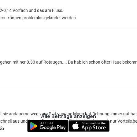
12-0,14 Vorfach und das am Fluss.
 co. können problemlos gelandet werden.
 die gehen mit ner 0.30 auf Rotaugen.... Da hab ich schon öfter Haue beko
bt sie andauernd weg vom Platz,und ne Mono hat Dehnung immer gut has
Alle Beiträge anzeigen
schnell aus,und bei großen schweren Fischen hat das auch nur Vorteile,b
👍