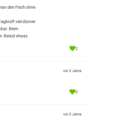
 man den Fisch ohne
ragkraft viel dünner
tbar. Beim
r. Beisst etwas
2
vor 3 Jahre
0
vor 3 Jahre