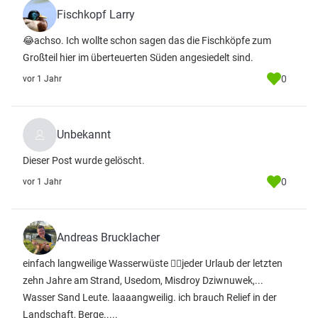
Fischkopf Larry
😂achso. Ich wollte schon sagen das die Fischköpfe zum
Großteil hier im überteuerten Süden angesiedelt sind.
0
vor 1 Jahr
Unbekannt
Dieser Post wurde gelöscht.
0
vor 1 Jahr
Andreas Brucklacher
einfach langweilige Wasserwüste 🤷‍♂️jeder Urlaub der letzten
zehn Jahre am Strand, Usedom, Misdroy Dziwnuwek,...
Wasser Sand Leute. laaaangweilig. ich brauch Relief in der
Landschaft, Berge.....