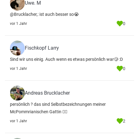
Uwe. M
@Brucklacher,: ist auch besser so😭
0
vor 1 Jahr
Fischkopf Larry
Sind wir uns einig. Auch wenn es etwas persönlich war🥲 :D
0
vor 1 Jahr
Andreas Brucklacher
persönlich ? das sind Selbstbezeichnungen meiner
McPommrianischen Gattin 🤷‍♂️
2
vor 1 Jahr