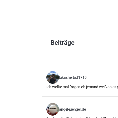
Beiträge
lukasherbst1710
Ich wollte mal fragen ob jemand weiß ob es g
angel-juenger.de