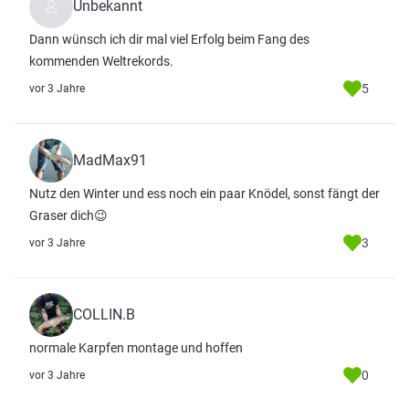
Unbekannt
Dann wünsch ich dir mal viel Erfolg beim Fang des
kommenden Weltrekords.
5
vor 3 Jahre
MadMax91
Nutz den Winter und ess noch ein paar Knödel, sonst fängt der
Graser dich😉
3
vor 3 Jahre
COLLIN.B
normale Karpfen montage und hoffen
0
vor 3 Jahre