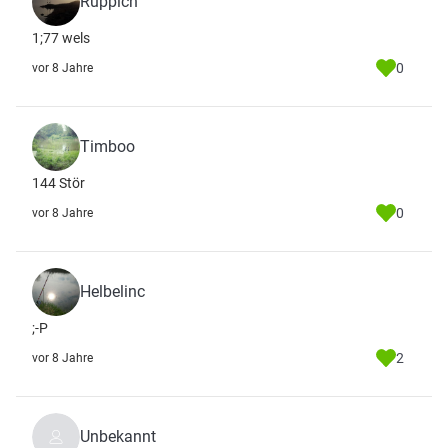
Ruppich
1;77 wels
0
vor 8 Jahre
Timboo
144 Stör
0
vor 8 Jahre
Helbelinc
;-P
2
vor 8 Jahre
Unbekannt