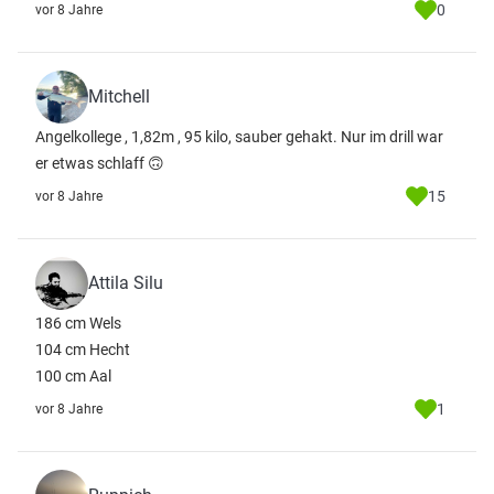
0
vor 8 Jahre
Mitchell
Angelkollege , 1,82m , 95 kilo, sauber gehakt. Nur im drill war
er etwas schlaff 🙃
15
vor 8 Jahre
Attila Silu
186 cm Wels
104 cm Hecht
100 cm Aal
1
vor 8 Jahre