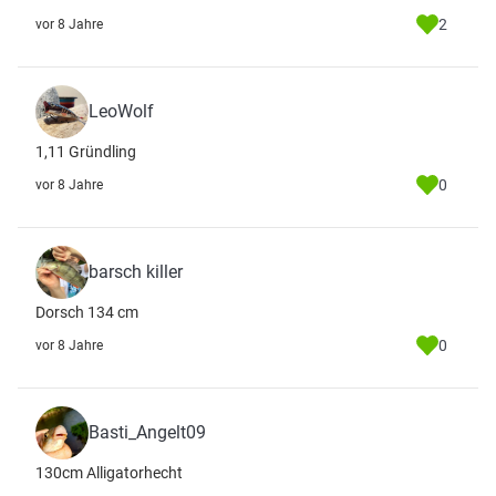
2
vor 8 Jahre
LeoWolf
1,11 Gründling
0
vor 8 Jahre
barsch killer
Dorsch 134 cm
0
vor 8 Jahre
Basti_Angelt09
130cm Alligatorhecht