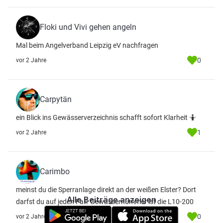
Floki und Vivi gehen angeln
Mal beim Angelverband Leipzig eV nachfragen
0
vor 2 Jahre
Carpytän
ein Blick ins Gewässerverzeichnis schafft sofort Klarheit 🤷
1
vor 2 Jahre
Carimbo
meinst du die Sperranlage direkt an der weißen Elster? Dort
Alle Beiträge anzeigen
darfst du auf jeden Fall. Gewässernummer ist die L10-200
0
vor 2 Jahre