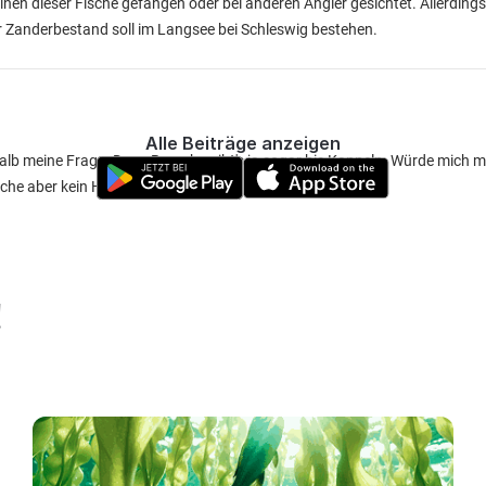
inen dieser Fische gefangen oder bei anderen Angler gesichtet. Allerding
ter Zanderbestand soll im Langsee bei Schleswig bestehen.
Alle Beiträge anzeigen
lb meine Frage. Denn Barsche gibt's ja sogar bis Kappeln. Würde mich mal
sche aber kein Hecht und Zander
!