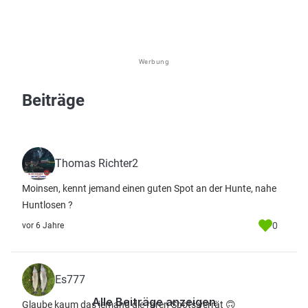
Werbung
Beiträge
Thomas Richter2
Moinsen, kennt jemand einen guten Spot an der Hunte, nahe
Huntlosen ?
0
vor 6 Jahre
Es777
Alle Beiträge anzeigen
Glaube kaum das jemand die raren Spots verrät 🙃