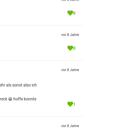
0
vor 8 Jahre
0
vor 8 Jahre
hr als sonst also ich
reck 😀 hoffe konnte
1
vor 8 Jahre