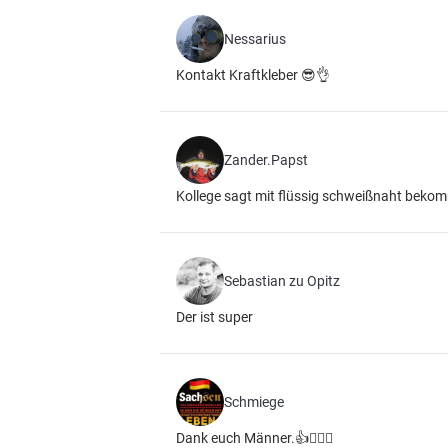
Nessarius
Kontakt Kraftkleber 😎👌
Zander.Papst
Kollege sagt mit flüssig schweißnaht beko
Sebastian zu Opitz
Der ist super
Schmiege
Dank euch Männer.👍🙋🏻‍♂️