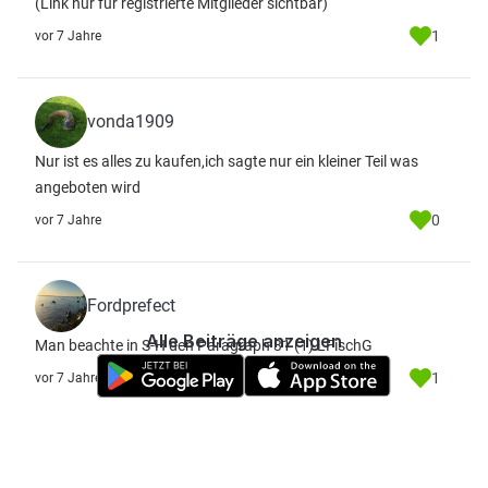
(Link nur für registrierte Mitglieder sichtbar)
1
vor 7 Jahre
vonda1909
Nur ist es alles zu kaufen,ich sagte nur ein kleiner Teil was
angeboten wird
0
vor 7 Jahre
Fordprefect
Alle Beiträge anzeigen
Man beachte in S-H den Paragraph 31 (1) LFischG
1
vor 7 Jahre