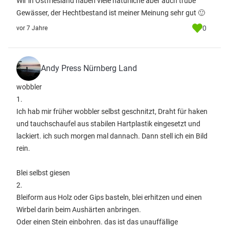
Wir in Ostfriesland haben viele natürliche aber auch trübe
Gewässer, der Hechtbestand ist meiner Meinung sehr gut 🙂
0
vor 7 Jahre
Andy Press Nürnberg Land
wobbler
1.
Ich hab mir früher wobbler selbst geschnitzt, Draht für haken
und tauchschaufel aus stabilen Hartplastik eingesetzt und
lackiert. ich such morgen mal dannach. Dann stell ich ein Bild
rein.
Blei selbst giesen
2.
Bleiform aus Holz oder Gips basteln, blei erhitzen und einen
Wirbel darin beim Aushärten anbringen.
Oder einen Stein einbohren. das ist das unauffällige