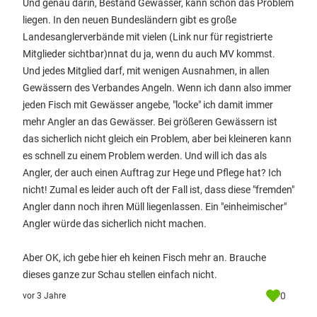
Und genau darin, Bestand Gewässer, kann schon das Problem
liegen. In den neuen Bundesländern gibt es große
Landesanglerverbände mit vielen
(Link nur für registrierte
Mitglieder sichtbar)
nnat du ja, wenn du auch MV kommst.
Und jedes Mitglied darf, mit wenigen Ausnahmen, in allen
Gewässern des Verbandes Angeln. Wenn ich dann also immer
jeden Fisch mit Gewässer angebe, "locke" ich damit immer
mehr Angler an das Gewässer. Bei größeren Gewässern ist
das sicherlich nicht gleich ein Problem, aber bei kleineren kann
es schnell zu einem Problem werden. Und will ich das als
Angler, der auch einen Auftrag zur Hege und Pflege hat? Ich
nicht! Zumal es leider auch oft der Fall ist, dass diese "fremden"
Angler dann noch ihren Müll liegenlassen. Ein "einheimischer"
Angler würde das sicherlich nicht machen.
Aber OK, ich gebe hier eh keinen Fisch mehr an. Brauche
dieses ganze zur Schau stellen einfach nicht.
0
vor 3 Jahre