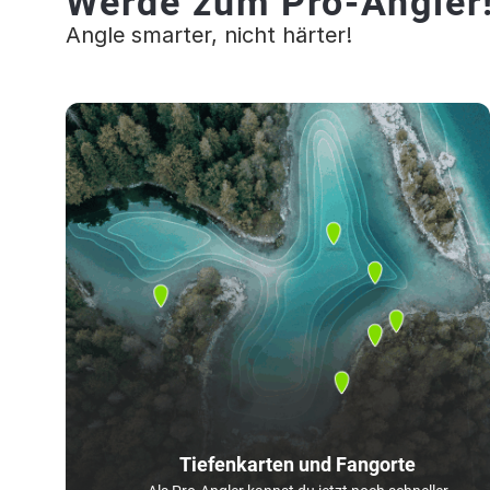
Werde zum Pro-Angler
Angle smarter, nicht härter!
Tiefenkarten und Fangorte