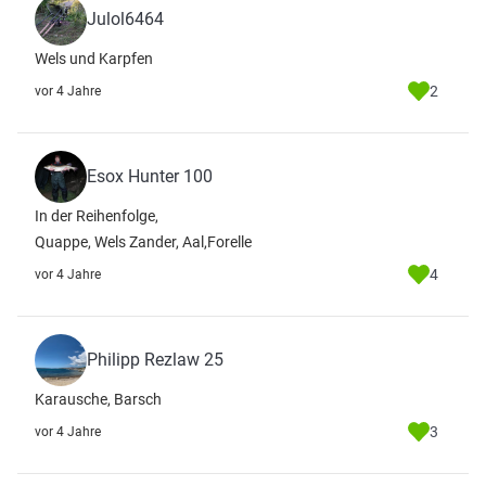
Julol6464
Wels und Karpfen
2
vor 4 Jahre
Esox Hunter 100
In der Reihenfolge,
Quappe, Wels Zander, Aal,Forelle
4
vor 4 Jahre
Philipp Rezlaw 25
Karausche, Barsch
3
vor 4 Jahre