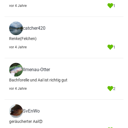
1
vor 4 Jahre
catcher420
Renke(Felchen)
1
vor 4 Jahre
Ilmenau-Otter
Bachforelle und Aal ist richtig gut
2
vor 4 Jahre
SvEnWo
geräucherter Aal😍