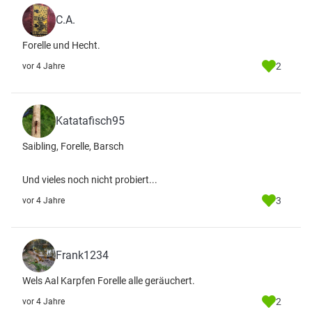
C.A.
Forelle und Hecht.
2
vor 4 Jahre
Katatafisch95
Saibling, Forelle, Barsch
Und vieles noch nicht probiert...
3
vor 4 Jahre
Frank1234
Wels Aal Karpfen Forelle alle geräuchert.
2
vor 4 Jahre