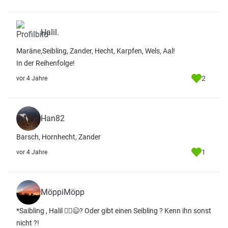
Halil.
Maräne,Seibling, Zander, Hecht, Karpfen, Wels, Aal!
In der Reihenfolge!
2
vor 4 Jahre
Han82
Barsch, Hornhecht, Zander
1
vor 4 Jahre
MöppiMöpp
*Saibling , Halil 🤷‍♂️😉? Oder gibt einen Seibling ? Kenn ihn sonst
nicht ?!