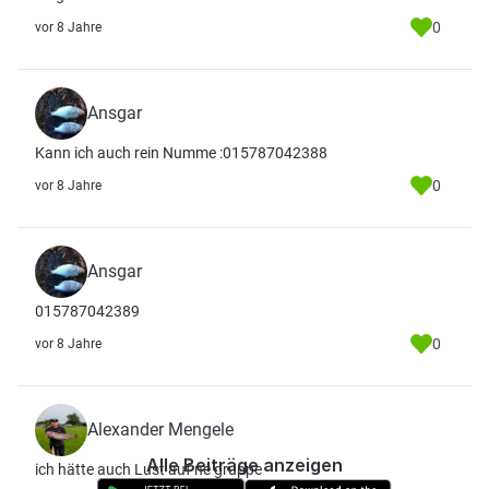
0
vor 8 Jahre
Ansgar
Kann ich auch rein Numme :015787042388
0
vor 8 Jahre
Ansgar
015787042389
0
vor 8 Jahre
Alexander Mengele
Alle Beiträge anzeigen
ich hätte auch Lust auf ne gruppe