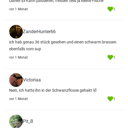
Danke 👍 Kann passieren, fressen teils ja kleine Fische
1
vor 1 Monat
ZanderHunter66
ich hab genau 36 stück gesehen und einen schwarm brassen.
ebenfalls vom sup
1
vor 1 Monat
Victoriaa
Nein, ich hatte ihn in der Schwanzflosse gehakt 🤣
1
vor 1 Monat
Pit_B