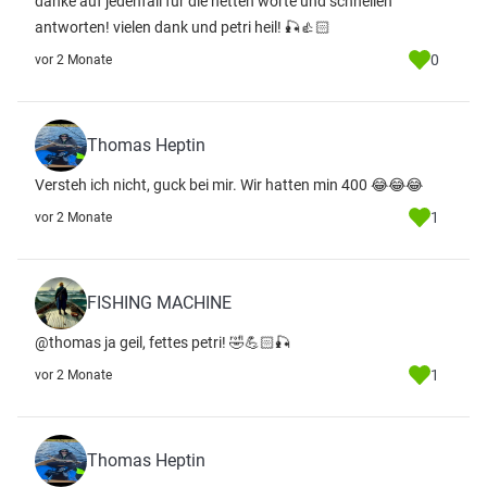
danke auf jedenfall für die netten worte und schnellen
antworten! vielen dank und petri heil! 🎣👍🏻
0
vor 2 Monate
Thomas Heptin
Versteh ich nicht, guck bei mir. Wir hatten min 400 😂😂😂
1
vor 2 Monate
FISHING MACHINE
@thomas ja geil, fettes petri! 🤣💪🏻🎣
1
vor 2 Monate
Thomas Heptin