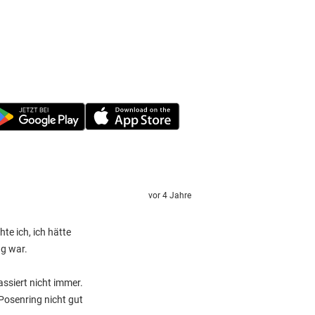
vor 4 Jahre
e ich, ich hätte
ng war.
assiert nicht immer.
Posenring nicht gut