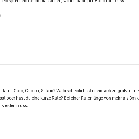
nn entsprechend auch mal stehen, wo ich dann per Hand ran muss.
?
afür, Garn, Gummi, Silikon? Wahrscheinlich ist er einfach zu groß für d
usst oder hast du eine kurze Rute? Bei einer Rutenlänge von mehr als 3m 
lt werden muss.