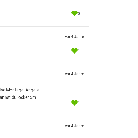
0
vor 4 Jahre
1
vor 4 Jahre
eine Montage. Angelst
kannst du locker 5m
1
vor 4 Jahre