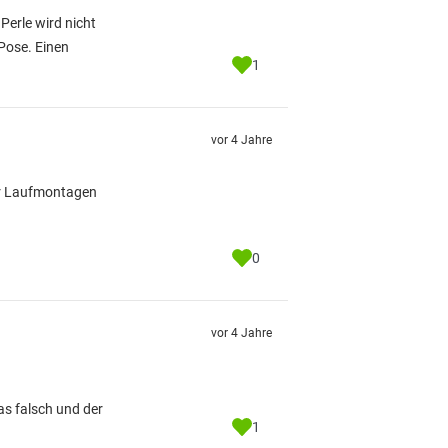
Perle wird nicht
 Pose. Einen
1
vor 4 Jahre
für Laufmontagen
0
vor 4 Jahre
as falsch und der
1