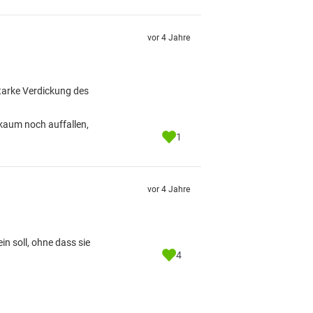
vor 4 Jahre
starke Verdickung des
 kaum noch auffallen,
1
vor 4 Jahre
n soll, ohne dass sie
4