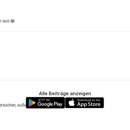
r aus 😂
Alle Beiträge anzeigen
t versuchen, außer dann eben mit Nasenklammer 😂😂😂