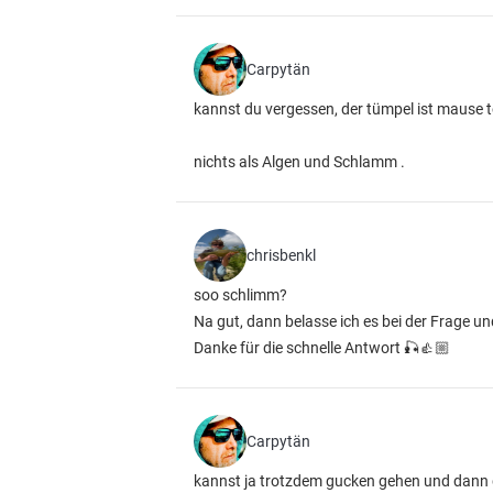
Carpytän
kannst du vergessen, der tümpel ist mause t
nichts als Algen und Schlamm .
chrisbenkl
soo schlimm?
Na gut, dann belasse ich es bei der Frage un
Danke für die schnelle Antwort 🎣👍🏼
Carpytän
kannst ja trotzdem gucken gehen und dann d