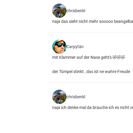
chrisbenkl
naja das sieht nicht mehr sooooo beangelba
Carpytän
mit Klammer auf der Nase geht's 🤣🤣🤣
der Tümpel stinkt , das ist ne wahre Freude
chrisbenkl
naja ich denke mal da brauche ich es nich