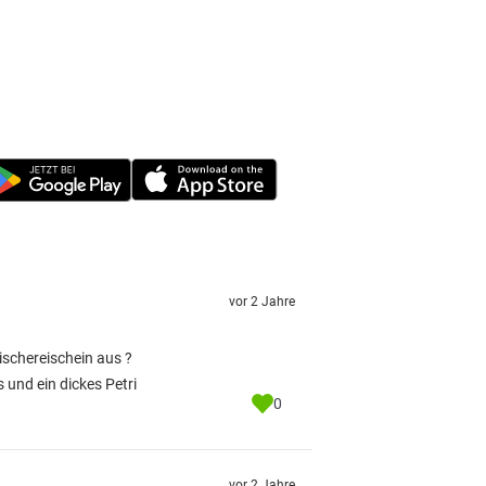
vor 2 Jahre
ischereischein aus ?
und ein dickes Petri
0
vor 2 Jahre