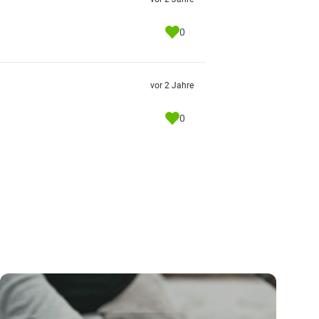
0
vor 2 Jahre
0