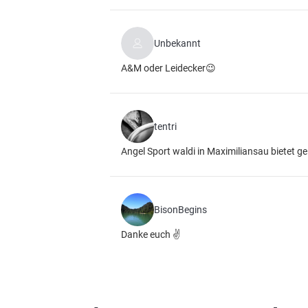
Unbekannt
A&M oder Leidecker😉
tentri
Angel Sport waldi in Maximiliansau bietet ge
BisonBegins
Danke euch ✌️