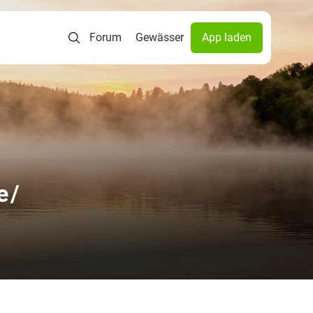
Forum
Gewässer
App laden
e/