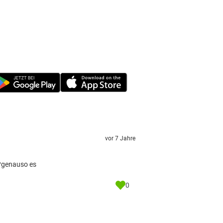
vor 7 Jahre
??genauso es
0