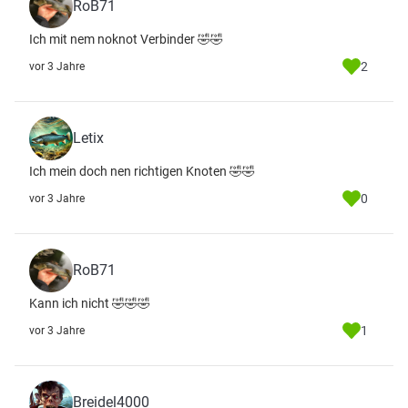
RoB71
Ich mit nem noknot Verbinder 🤣🤣
2
vor 3 Jahre
Letix
Ich mein doch nen richtigen Knoten 🤣🤣
0
vor 3 Jahre
RoB71
Kann ich nicht 🤣🤣🤣
1
vor 3 Jahre
Breidel4000