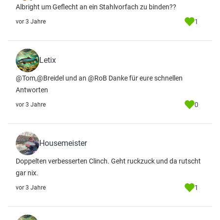
Albright um Geflecht an ein Stahlvorfach zu binden??
1
vor 3 Jahre
Letix
@Tom,@Breidel und an @RoB Danke für eure schnellen
Antworten
0
vor 3 Jahre
Housemeister
Doppelten verbesserten Clinch. Geht ruckzuck und da rutscht
gar nix.
1
vor 3 Jahre