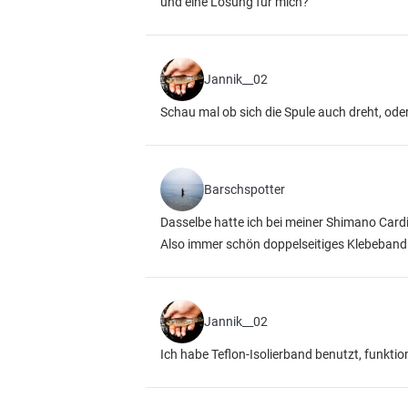
und eine Lösung für mich?
Jannik__02
Schau mal ob sich die Spule auch dreht, ode
Barschspotter
Dasselbe hatte ich bei meiner Shimano Cardif
Also immer schön doppelseitiges Klebeband 
Jannik__02
Ich habe Teflon-Isolierband benutzt, funktio