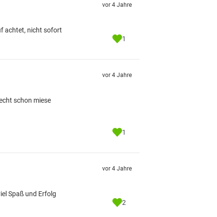
vor 4 Jahre
 achtet, nicht sofort
1
vor 4 Jahre
 echt schon miese
1
vor 4 Jahre
iel Spaß und Erfolg
2