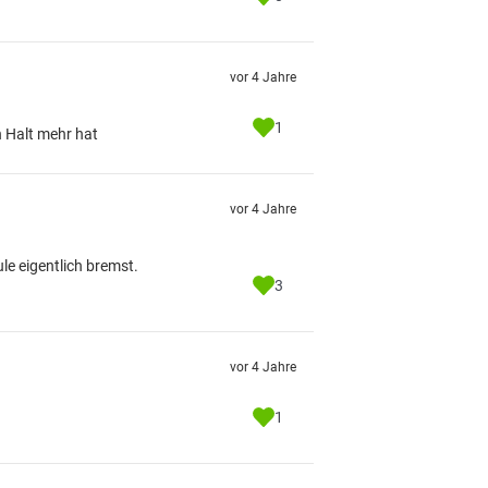
vor 4 Jahre
1
n Halt mehr hat
vor 4 Jahre
le eigentlich bremst.
3
vor 4 Jahre
1