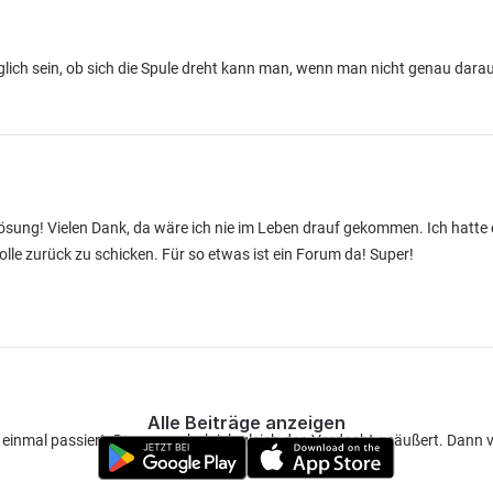
lich sein, ob sich die Spule dreht kann man, wenn man nicht genau darauf
Lösung! Vielen Dank, da wäre ich nie im Leben drauf gekommen. Ich hatte
le zurück zu schicken. Für so etwas ist ein Forum da! Super!
Alle Beiträge anzeigen
ch einmal passiert. Deswegen hab ich gleich den Verdacht geäußert. Dann v