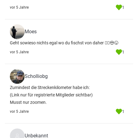
1
vor 5 Jahre
Moes
Geht sowieso nichts egal wo du fischst von daher 🤷‍♂️😎😜
1
vor 5 Jahre
Scholliobg
Zumindest die Streckenkilometer habe ich:
(Link nur für registrierte Mitglieder sichtbar)
Musst nur zoomen.
1
vor 5 Jahre
Unbekannt