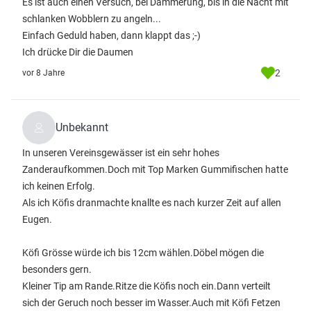
Es ist auch einen Versuch, bei Dämmerung, bis in die Nacht mit
schlanken Wobblern zu angeln...
Einfach Geduld haben, dann klappt das ;-)
Ich drücke Dir die Daumen
2
vor 8 Jahre
Unbekannt
In unseren Vereinsgewässer ist ein sehr hohes
Zanderaufkommen.Doch mit Top Marken Gummifischen hatte
ich keinen Erfolg.
Als ich Köfis dranmachte knallte es nach kurzer Zeit auf allen
Eugen.
Köfi Grösse würde ich bis 12cm wählen.Döbel mögen die
besonders gern.
Kleiner Tip am Rande.Ritze die Köfis noch ein.Dann verteilt
sich der Geruch noch besser im Wasser.Auch mit Köfi Fetzen