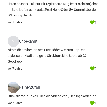
tiefen besser
(Link nur für registrierte Mitglieder sichtbar)
ebse
Imitate laufen ganz gut...Petri Heil✨Oder UV Gummis,bei der
Witterung der Hit.
1
vor 7 Jahre
Unbekannt
Nimm dir am besten nen Suchköder wie zum Bsp. ein
Liplesscrankbait und gehe Strukturreiche Spots ab 😉
Good luck!
2
vor 7 Jahre
RainerZufall
Guck dir mal auf YouTube die Videos von „Lieblingsköder“ an.
1
vor 7 Jahre