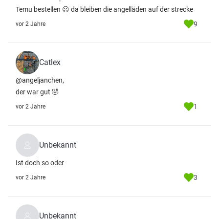
Temu bestellen ☹️ da bleiben die angelläden auf der strecke
9
vor 2 Jahre
Catlex
@angeljanchen,
der war gut 🤣
1
vor 2 Jahre
Unbekannt
Ist doch so oder
3
vor 2 Jahre
Unbekannt