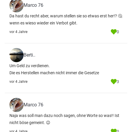
Marco 76
Da hast du recht aber, warum stellen sie so etwas erst her!? 🤔
wenn es wieso wieder ein Verbot gibt.
0
vor 4 Jahre
Berti..
Um Geld zu verdienen.
Die es Herstellen machen nicht immer die Gesetze
3
vor 4 Jahre
Marco 76
Naja was soll man dazu noch sagen, ohne Worte so was!! Ist
nicht böse gemeint. 😉
0
vor 4 Jahre