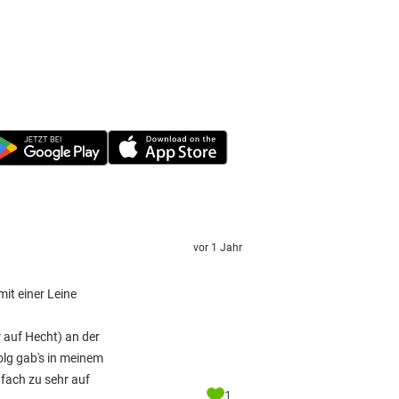
vor 1 Jahr
it einer Leine
r auf Hecht) an der
olg gab's in meinem
nfach zu sehr auf
1