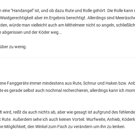
 eine "Handangel" ist, und ob dazu Rute und Rolle gehört. Die Rolle kann 
r Waidgerechtigkeit aber im Ergebnis berechtigt. Allerdings sind Meeräsc
den, würde man vielleicht auch am Mittelmeer nicht so angeln, schließlich
e abgerissen und der Köder weg...
rüber zu wenig.
ssene Fanggeräte immer mindestens aus Rute, Schnur und Haken bzw. Anbi
lte es gerade selbst auch nochmal recherchieren, allerdings kann ich mo
wird, reißt da auch nichts ab, aber wie gesagt ist aufgrund des fehlende
it Rute. Außerdem sehe ich auch keinen Vorteil. Wurfweite, Anhieb, Köderk
eine Möglichkeit, den Winkel zum Fisch zu verändern um ihn zu lenken.