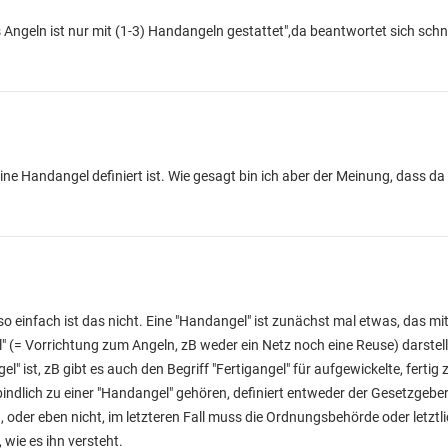
s Angeln ist nur mit (1-3) Handangeln gestattet",da beantwortet sich schne
ine Handangel definiert ist. Wie gesagt bin ich aber der Meinung, dass d
 einfach ist das nicht. Eine "Handangel" ist zunächst mal etwas, das mi
" (= Vorrichtung zum Angeln, zB weder ein Netz noch eine Reuse) darste
gel" ist, zB gibt es auch den Begriff "Fertigangel" für aufgewickelte, ferti
ndlich zu einer "Handangel" gehören, definiert entweder der Gesetzgeber
oder eben nicht, im letzteren Fall muss die Ordnungsbehörde oder letztli
 wie es ihn versteht.