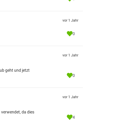
vor 1 Jahr
0
vor 1 Jahr
b geht und jetzt
0
vor 1 Jahr
h verwendet, da dies
4