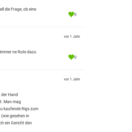
ll die Frage, ob eine
0
vor 1 Jahr
a immer ne Rute dazu
0
vor 1 Jahr
t der Hand
llt. Man mag
g zu kaufende Rigs zum
 (wie gesehen in
ch ein Gericht den