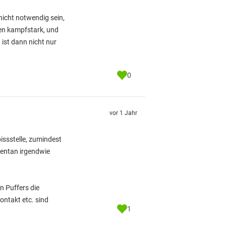
nicht notwendig sein,
hen kampfstark, und
 ist dann nicht nur
0
vor 1 Jahr
ssstelle, zumindest
mentan irgendwie
n Puffers die
ontakt etc. sind
1