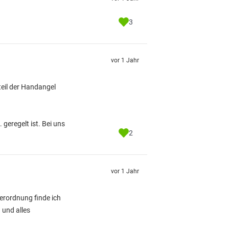
3
vor 1 Jahr
teil der Handangel
geregelt ist. Bei uns
2
vor 1 Jahr
erordnung finde ich
 und alles