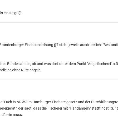
ls einsteigt😶
 Brandenburger Fischereiordnung §7 steht jeweils ausdrücklich: "Bestand
nes Bundeslandes, ob und was dort unter dem Punkt "Angelfischerei" o.ä. 
ndleine ohne Rute angeln.
ei Euch in NRW? Im Hamburger Fischereigesetz und der Durchführungsv
eigerät", der sagt, dass die Fischerei mit "Handangeln" stattfindet (S. 1)
nd" sein muss.