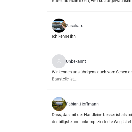
Rute und Rolle fixiert, weil so aufgewachsen
Sascha.x
Ich kenne ihn
Unbekannt
Wir kennen uns übrigens auch vom Sehen am
Baustelle ist....
Fabian.Hoffmann
Dass, das mit der Handleine besser ist als m
der billgste und unkomplizierteste Weg ist 