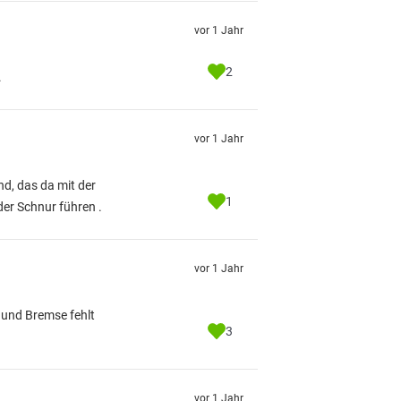
vor 1 Jahr
2
.
vor 1 Jahr
d, das da mit der
1
der Schnur führen .
vor 1 Jahr
e und Bremse fehlt
3
vor 1 Jahr