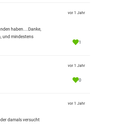
vor 1 Jahr
funden haben....Danke,
n, und mindestens
1
vor 1 Jahr
0
vor 1 Jahr
köder damals versucht