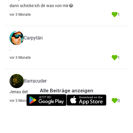
dann schicke ich dir was von mir😂
1
vor 3 Monate
Carpytän
.
1
vor 3 Monate
Barracuder
Alle Beiträge anzeigen
Jenau det
0
vor 3 Monate