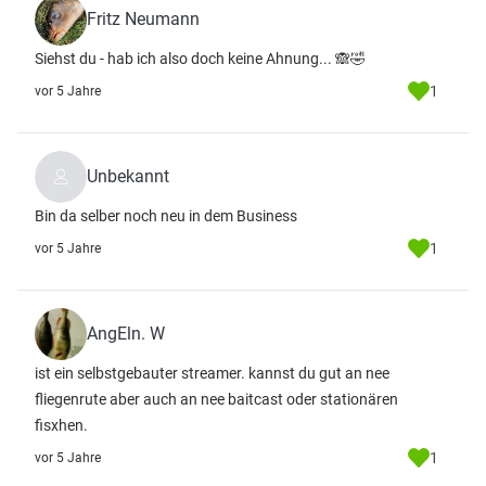
Fritz Neumann
Siehst du - hab ich also doch keine Ahnung... 🙈🤣
1
vor 5 Jahre
Unbekannt
Bin da selber noch neu in dem Business
1
vor 5 Jahre
AngEln. W
ist ein selbstgebauter streamer. kannst du gut an nee
fliegenrute aber auch an nee baitcast oder stationären
fisxhen.
1
vor 5 Jahre