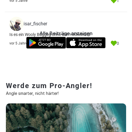
1
vor 5 Jahre
isar_fischer
Alle Beiträge anzeigen
Is es ein Wooly Buggeg ohne den Hecheln?😅
0
vor 5 Jahre
Werde zum Pro-Angler!
Angle smarter, nicht härter!