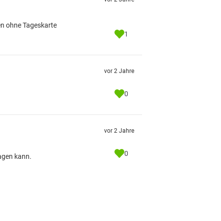
en ohne Tageskarte
1
vor 2 Jahre
0
vor 2 Jahre
0
agen kann.