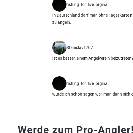
fishing_for_live_orginal
In Deutschland darf man ohne Tageskarte nu
zu angeln.
Stanislav1707
Ist es besser, einem Angelverein beizutreten
fishing_for_live_orginal
würde ich schon sagen weil man dann sich 
Werde zum Pro-Angler