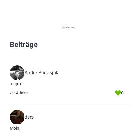
Werbung
Beiträge
Andre Panasjuk
angeln
0
vor 4 Jahre
ders
Moin,