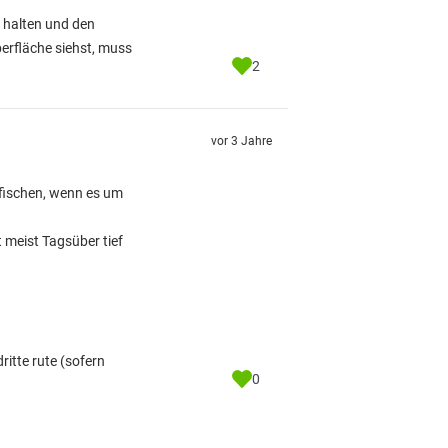
 halten und den
erfläche siehst, muss
2
vor 3 Jahre
bfischen, wenn es um
 meist Tagsüber tief
itte rute (sofern
0