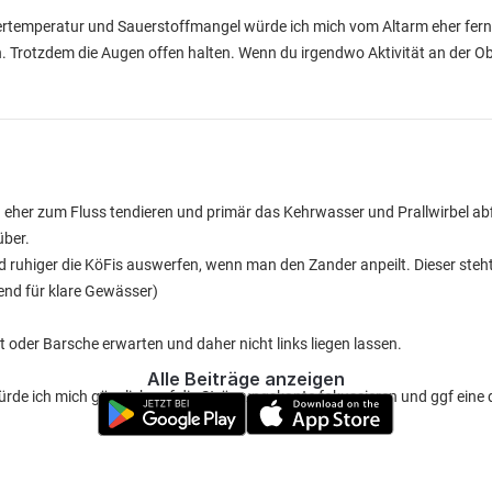
rtemperatur und Sauerstoffmangel würde ich mich vom Altarm eher fern
Trotzdem die Augen offen halten. Wenn du irgendwo Aktivität an der Ob
h eher zum Fluss tendieren und primär das Kehrwasser und Prallwirbel a
über.
 ruhiger die KöFis auswerfen, wenn man den Zander anpeilt. Dieser steht
end für klare Gewässer)
 oder Barsche erwarten und daher nicht links liegen lassen.
Alle Beiträge anzeigen
ürde ich mich gänzlich auf die Strömungskante fokussieren und ggf eine dr