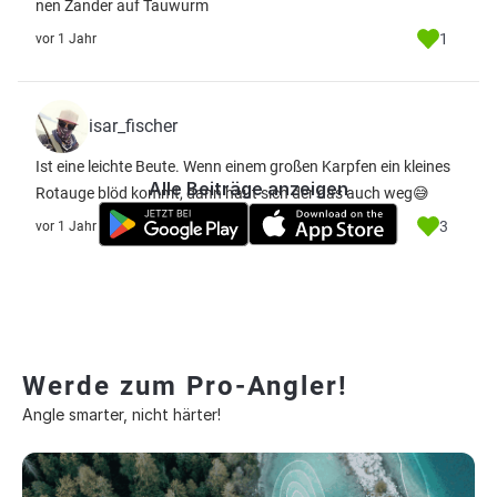
nen Zander auf Tauwurm
1
vor 1 Jahr
isar_fischer
Ist eine leichte Beute. Wenn einem großen Karpfen ein kleines
Alle Beiträge anzeigen
Rotauge blöd kommt, dann haut sich der das auch weg😅
3
vor 1 Jahr
Werde zum Pro-Angler!
Angle smarter, nicht härter!